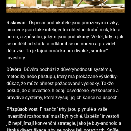
Riskování
. Úspěšní podnikatelé jsou přirozenými riziky;
nicméně jsou také inteligentní ohledně druhů rizik, která
berou, a způsobu, jakým jsou podnikány. Vědět, kdy a jak
se oddělit od stáda a odklonit se od norem a pravidel
dělá vše. To je tajná omáčka pro divoké „smutné“
investory.
Důvěra
. Důvěra pochází z důvěryhodnosti systému,
metodiky nebo přístupu, který má prokázané výsledky-
důkaz, že může přinést požadované výsledky. Takže
pokud jde o investice, hledají osvědčené, vyzkoušené a
pravdivé systémy, které zvyšují jejich šance na úspěch.
Přizpůsobivost
. Finanční trhy jsou plynulé a vaše
investiční rozhodnutí musí být rychlé. Úspěšní investoři
již nepřijímají konvenční strategie, jako je buy-andhold a
široká diverzifikace, aby se pokoušeli porazit trh. Spíše