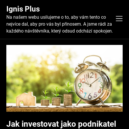
Skip
Ignis Plus
to
content
Na našem webu usilujeme o to, aby vám tento co
nejvíce dal, aby pro vás byl přínosem. A jsme rádi za
každého návštěvníka, který odsud odchází spokojen.
Jak investovat jako podnikatel