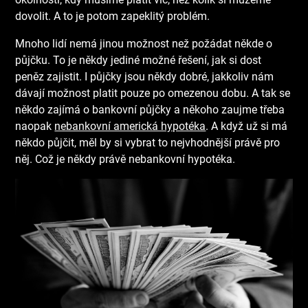
dovolit. A to je potom zapeklitý problém.
Mnoho lidí nemá jinou možnost než požádat někde o
půjčku. To je někdy jediné možné řešení, jak si dost
peněz zajistit. I půjčky jsou někdy dobré, jakkoliv nám
dávají možnost platit pouze po omezenou dobu. A tak se
někdo zajímá o bankovní půjčky a někoho zaujme třeba
naopak
nebankovní americká hypotéka
. A když už si má
někdo půjčit, měl by si vybrat to nejvhodnější právě pro
něj. Což je někdy právě nebankovní hypotéka.