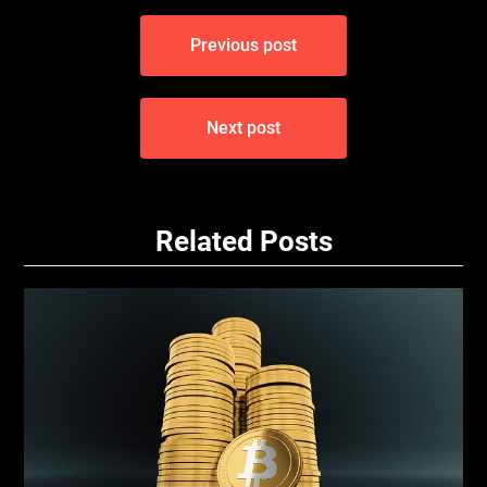
Navigace
Previous post
pro
příspěvek
Next post
Related Posts