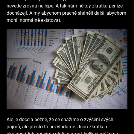
nevede zrovna nejlépe. A tak nám někdy zkrátka peníze
docházejí. A my abychom pracně sháněli další, abychom
mohli normálně existovat.
Ale je docela běžné, že se snažíme o zvýšení svých
příjmů, ale přesto to nezvládáme. Jsou zkrátka i
okolnosti, kdy musíme platit víc, než kolik si můžeme