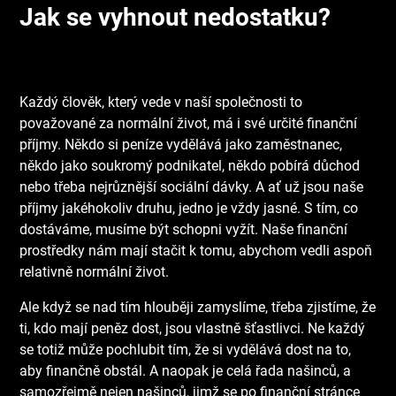
Jak se vyhnout nedostatku?
Každý člověk, který vede v naší společnosti to
považované za normální život, má i své určité finanční
příjmy. Někdo si peníze vydělává jako zaměstnanec,
někdo jako soukromý podnikatel, někdo pobírá důchod
nebo třeba nejrůznější sociální dávky. A ať už jsou naše
příjmy jakéhokoliv druhu, jedno je vždy jasné. S tím, co
dostáváme, musíme být schopni vyžít. Naše finanční
prostředky nám mají stačit k tomu, abychom vedli aspoň
relativně normální život.
Ale když se nad tím hlouběji zamyslíme, třeba zjistíme, že
ti, kdo mají peněz dost, jsou vlastně šťastlivci. Ne každý
se totiž může pochlubit tím, že si vydělává dost na to,
aby finančně obstál. A naopak je celá řada našinců, a
samozřejmě nejen našinců, jimž se po finanční stránce