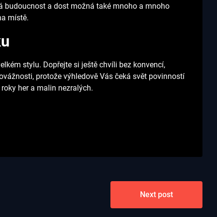
řivá budoucnost a dost možná také mnoho a mnoho
na místě.
ku
lkém stylu. Dopřejte si ještě chvíli bez konvencí,
ovážnosti, protože výhledově Vás čeká svět povinností
roky her a malin nezralých.
Next post