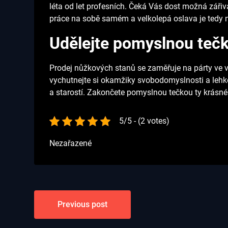
léta od let profesních. Čeká Vás dost možná zá
práce na sobě samém a velkolepá oslava je tedy 
Udělejte pomyslnou teč
Prodej nůžkových stanů
se zaměřuje na párty ve ve
vychutnejte si okamžiky svobodomyslnosti a lehk
a starostí. Zakončete pomyslnou tečkou ty krásné 
5/5 - (2 votes)
Nezařazené
Navigace
Previous post
pro