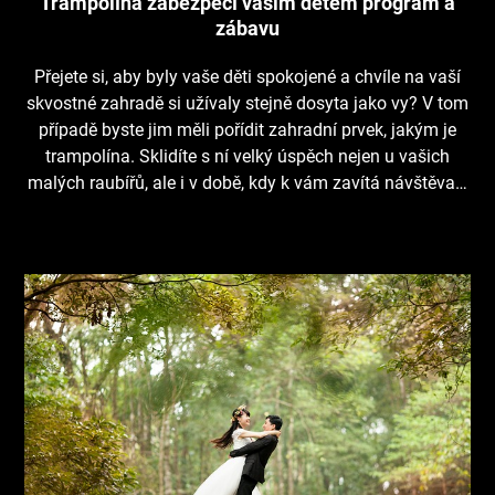
Trampolína zabezpečí vašim dětem program a
zábavu
Přejete si, aby byly vaše děti spokojené a chvíle na vaší
skvostné zahradě si užívaly stejně dosyta jako vy? V tom
případě byste jim měli pořídit zahradní prvek, jakým je
trampolína. Sklidíte s ní velký úspěch nejen u vašich
malých raubířů, ale i v době, kdy k vám zavítá návštěva…