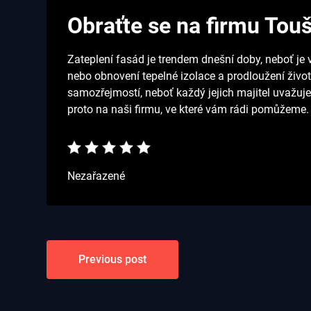
Obraťte se na firmu Touše
Zateplení fasád je trendem dnešní doby, neboť je 
nebo obnovení tepelné izolace a prodloužení život
samozřejmostí, neboť každý jejich majitel uvažuje
proto na naši firmu, ve které vám rádi pomůžeme.
Nezařazené
Navigace
Previous post
pro
příspěvek