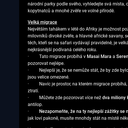
národní parky podle svého, vyhledejte svá místa
kopytnatců a mnohé zvěře ve volné přírodě.
Velká migrace
Největším tahákem v létě do Afriky je možnost po
milovníků divoké zvěře, a hlavně africké savany, s
těch, kteří se na safari vydávají pravidelně, je ve
nejkrásnější podívaná celého roku.
· Tato migrace probíhá v
Masai Mara
a
Seren
pozorovat nejlépe.
· Nejlepší je, že se nemůže stát, že by zde bylo v
jsou velice omezené.
· Navíc je prostor, na kterém migrace probíhá, t
ztratí.
· Můžete zde pozorovat více než
dva miliony 
antilop.
·
Nezapomeňte, že na ty nejlepší zážitky se 
jak loví pakoně, musíte mnohdy stát na místě něko