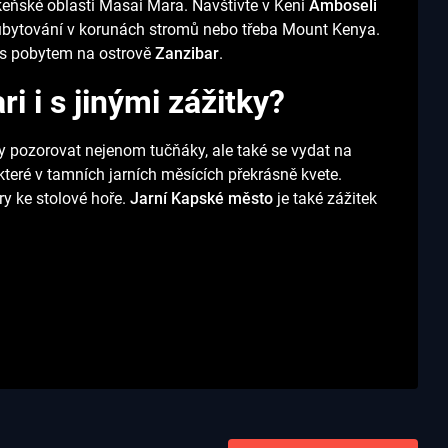
keňské oblasti Masai Mara. Navštivte v Keni
Amboseli
bytování v korunách stromů nebo třeba Mount Kenya.
 s pobytem na ostrově
Zanzibar
.
i i s jinými zážitky?
dy pozorovat nejenom tučňáky, ale také se vydat na
které v tamních jarních měsících překrásně kvete.
y ke stolové hoře.
Jarní Kapské město
je také zážitek