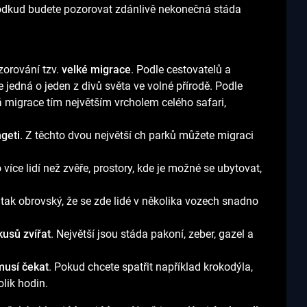
, odkud budete pozorovat zdánlivě nekonečná stáda
zorování tzv.
velké migrace
. Podle cestovatelů a
e jedná o jeden z divů světa ve volné přírodě. Podle
lká migrace tím největším vrcholem celého safari,
geti
. Z těchto dvou největší ch parků můžete migraci
íce lidí než zvěře, prostory, kde je možné se ubytovat,
ak obrovský, že se zde lidé v několika vozech snadno
kusů zvířat
. Největší jsou stáda pakoní, zeber, gazel a
musí čekat
. Pokud chcete spatřit například krokodýla,
lik hodin.