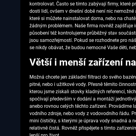
kontrolovat. Často se tímto zabývají firmy, které 
dosti lidí, ovšem v dnešní době není nic nemožné a
které si můžete nainstalovat doma, nebo na chatě
žádným problémem. Naše firma rovněž zajišťuje in
působení též kontrolujeme průběžný stav součástí
jsou samozřejmostí. Pokud se rozhodnete pro náš 
se nikdy obávat, že budou nemocné Vaše děti, nebo
Větší i menší zařízení na
Možná chcete jen základní filtraci do svého bazén
pitné, nebo i užitkové vody. Přesně těmito činnos
kterou jsme získali stovky kladných referencí, t
spočívají především v dodání a montáží jednotli
anebo rovnou celých těchto zařízení. Provádíme lab
vodního zdroje, nebo vody z vodovodního řádu. Pr
mini čističky, s kterými je úprava vody snadná a n
relativně čistá. Rovněž přispějete s tímto zařízení
lepší pro život.