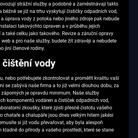
provozují strážní služby a podobně a zaměstnávají takto
 běžně se již na trhu vyskytují čističky odpadních vod,
 a úprava vody z potoka nebo jiného zdroje pak nebude
stalaci takovýchto úpraven a v průběhu jejich
 a také celku jako takového. Revize a záruční opravy
web a pro naše služby, budete žít zdravěji a nebudete
 jiní členové rodiny.
 čištění vody
u, nebo potřebujete zkontrolovat a proměřit kvalitu vaší
tmi se zabývá naše firma a to již velmi dlouhou dobu, za
ěch záporných je opravdu minimum. Naše služby
vých komponentů vodáren a čističek odpadních vod,
oratorní zkoušky, které zjistí přesně čistotu vašeho
o chataře a chalupáře jsou dnes velkým hitem jakési
emusíte si již vodu převařovat, aby byla alespoň
m kladně do přírody a vašeho prostředí, které se stane