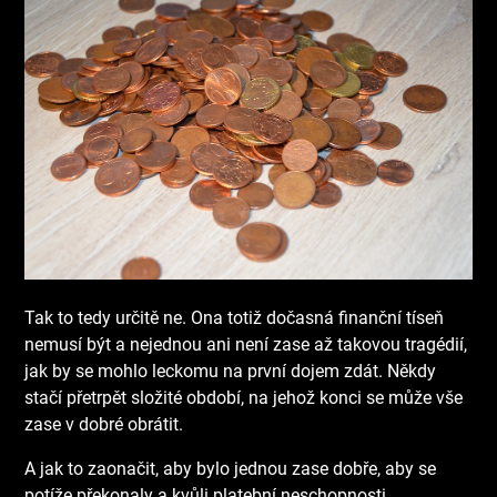
Tak to tedy určitě ne. Ona totiž dočasná finanční tíseň
nemusí být a nejednou ani není zase až takovou tragédií,
jak by se mohlo leckomu na první dojem zdát. Někdy
stačí přetrpět složité období, na jehož konci se může vše
zase v dobré obrátit.
A jak to zaonačit, aby bylo jednou zase dobře, aby se
potíže překonaly a kvůli platební neschopnosti