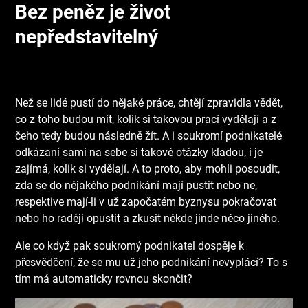
Bez peněz je život
nepředstavitelný
Než se lidé pustí do nějaké práce, chtějí zpravidla vědět,
co z toho budou mít, kolik si takovou prací vydělají a z
čeho tedy budou následně žít. A i soukromí podnikatelé
odkázaní sami na sebe si takové otázky kladou, i je
zajímá, kolik si vydělají. A to proto, aby mohli posoudit,
zda se do nějakého podnikání mají pustit nebo ne,
respektive mají-li v už započatém byznysu pokračovat
nebo ho raději opustit a zkusit někde jinde něco jiného.
Ale co když pak soukromý podnikatel dospěje k
přesvědčení, že se mu už jeho podnikání nevyplácí? To s
tím má automaticky rovnou skončit?