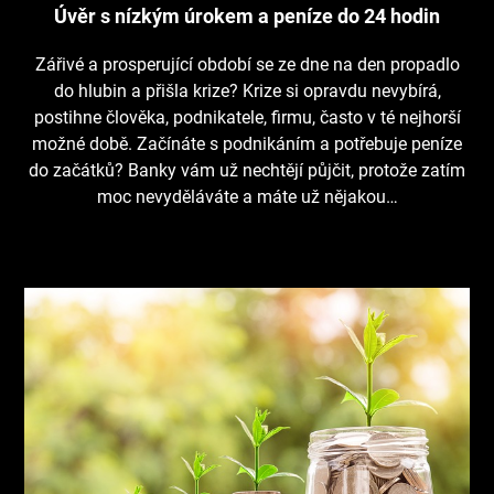
Úvěr s nízkým úrokem a peníze do 24 hodin
Zářivé a prosperující období se ze dne na den propadlo
do hlubin a přišla krize? Krize si opravdu nevybírá,
postihne člověka, podnikatele, firmu, často v té nejhorší
možné době. Začínáte s podnikáním a potřebuje peníze
do začátků? Banky vám už nechtějí půjčit, protože zatím
moc nevyděláváte a máte už nějakou…