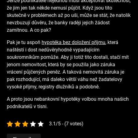
Jenže podnikatelé nejednou musí akceptovat skutečnost,
že jim jen tak někde nemusí půjčit. Když jsou tito
skutečně v problémech až po uši, může se stát, že natolik
nevzbuzují důvěru, že banky raději jejich žádost
zamítnou. A co pak?
Pak je tu aspoň
hypotéka bez doložení příjmu
, která
naštěstí i dost nedůvěryhodně vypadajícím
soukromníkům pomůže. Aby ji totiž tito dostali, stačí mít
jenom nemovitost, která by se použila jako záruka
vrácení půjčených peněz. A taková nemovitá záruka je
pak rozhodující, má daleko větší váhu než žadatelovy
vysoké příjmy, registry dlužníků a podobně.
A proto jsou nebankovní hypotéky volbou mnoha našich
podnikatelů v tísni.
3.1/5 - (7 votes)