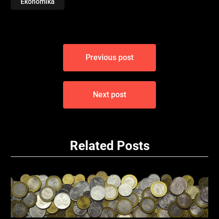
Ekonomika
Navigace
Previous post
pro
příspěvek
Next post
Related Posts