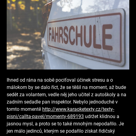
Ihned od rána na sobě pociťoval účinek stresu a o
málokom by se dalo říct, že se těšil na moment, až bude
sedět za volantem, vedle něj jeho učitel z autoškoly a na
zadním sedadle pan inspektor. Nebylo jednoduché v
tomto momentě
http://www.karaoketexty.cz/texty-
pisni/callta-pavel/momenty-689193
udržet klidnou a
jasnou mysl, a proto se to také mnohým nepodařilo. Je
jen málo jedinců, kterým se podařilo získat řidičský