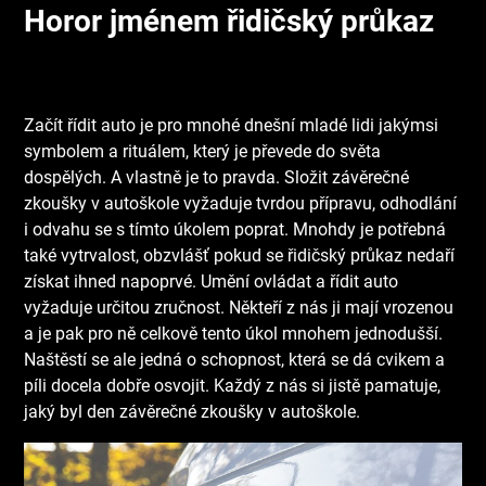
Horor jménem řidičský průkaz
Začít řídit auto je pro mnohé dnešní mladé lidi jakýmsi
symbolem a rituálem, který je převede do světa
dospělých. A vlastně je to pravda. Složit závěrečné
zkoušky v autoškole vyžaduje tvrdou přípravu, odhodlání
i odvahu se s tímto úkolem poprat. Mnohdy je potřebná
také vytrvalost, obzvlášť pokud se řidičský průkaz nedaří
získat ihned napoprvé. Umění ovládat a řídit auto
vyžaduje určitou zručnost. Někteří z nás ji mají vrozenou
a je pak pro ně celkově tento úkol mnohem jednodušší.
Naštěstí se ale jedná o schopnost, která se dá cvikem a
píli docela dobře osvojit. Každý z nás si jistě pamatuje,
jaký byl den závěrečné zkoušky v autoškole.