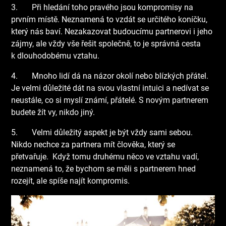
3.
Při hledání toho pravého jsou kompromisy na
prvním místě. Neznamená to vzdát se určitého koníčku,
který nás baví. Nezakazovat budoucímu partnerovi i jeho
zájmy, ale vždy vše řešit společně, to je správná cesta
k dlouhodobému vztahu.
4.
Mnoho lidí dá na názor okolí nebo blízkých přátel.
Je velmi důležité dát na svou vlastní intuici a nedívat se
neustále, co si myslí známí, přátelé. S novým partnerem
budete žít vy, nikdo jiný.
5.
Velmi důležitý aspekt je být vždy sami sebou.
Nikdo nechce za partnera mít člověka, který se
přetvařuje.
Když tomu druhému něco ve vztahu vadí,
neznamená to, že bychom se měli s partnerem hned
rozejít, ale spíše najít kompromis.