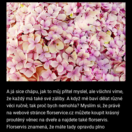
A já sice chápu, jak to můj přítel myslel, ale všichni víme,
že každý má také své záliby. A když mě baví dělat různé
věci ručně, tak proč bych nemohla? Myslím si, že právě
na webové stránce florservice.cz můžete koupit krásný
proutěný věnec na dveře a najdete také florservis.
Florservis znamená, že máte tady opravdu plno