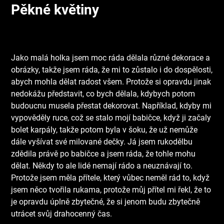
Pěkné květiny
Jako malá holka jsem moc ráda dělala různé dekorace a
obrázky, takže jsem ráda, že mi to zůstalo i do dospělosti,
abych mohla dělat radost všem. Protože si opravdu jinak
nedokážu představit, co bych dělala, kdybych potom
budoucnu musela přestat dekorovat. Například, kdyby mi
vypověděly ruce, což se stalo mojí babičce, když ji začaly
bolet karpály, takže potom byla v šoku, že už nemůže
dále vyšívat své milované dečky. Já jsem rukodělbu
zdědila právě po babičce a jsem ráda, že tohle mohu
dělat. Někdy to ale lidé nemají rádo a neuznávají to.
Protože jsem měla přítele, který vůbec neměl rád to, když
jsem něco tvořila rukama, protože můj přítel mi řekl, že to
je opravdu úplně zbytečné, že si jenom budu zbytečně
utrácet svůj drahocenný čas.