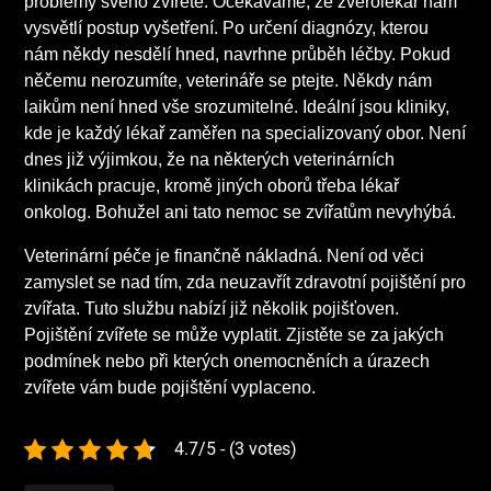
problémy svého zvířete. Očekáváme, že zvěrolékař nám
vysvětlí postup vyšetření. Po určení diagnózy, kterou
nám někdy nesdělí hned, navrhne průběh léčby. Pokud
něčemu nerozumíte, veterináře se ptejte. Někdy nám
laikům není hned vše srozumitelné. Ideální jsou kliniky,
kde je každý lékař zaměřen na specializovaný obor. Není
dnes již výjimkou, že na některých veterinárních
klinikách pracuje, kromě jiných oborů třeba lékař
onkolog. Bohužel ani tato nemoc se zvířatům nevyhýbá.
Veterinární péče je finančně nákladná. Není od věci
zamyslet se nad tím, zda neuzavřít zdravotní pojištění pro
zvířata. Tuto službu nabízí již několik pojišťoven.
Pojištění zvířete se může vyplatit. Zjistěte se za jakých
podmínek nebo při kterých onemocněních a úrazech
zvířete vám bude pojištění vyplaceno.
4.7/5 - (3 votes)