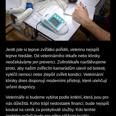
Jestli jste si teprve zvířátko pořídili, veterinu nejspíš
teprve hledáte. Od veterinárního lékaře nebo kliniky
neočekáváme jen prevenci. Zvěrolékaře navštěvujeme
proto, aby našim zvířecím kamarádům ulevil od bolesti,
vyléčil nemoci nebo zlepšil zvířeti kondici. Veterinární
kliniky dnes disponují moderními přístroji, které ulehčují
určení diagnózy.
Veterináře si budeme vybírat podle kritérií, která jsou pro
nás důležitá. Koho trápí nedostatek financí, bude nejspíš
koukat na ceník za poskytnuté služby. Kdo tenhle
problém neřeší bude pro něho stěžejní kvalita