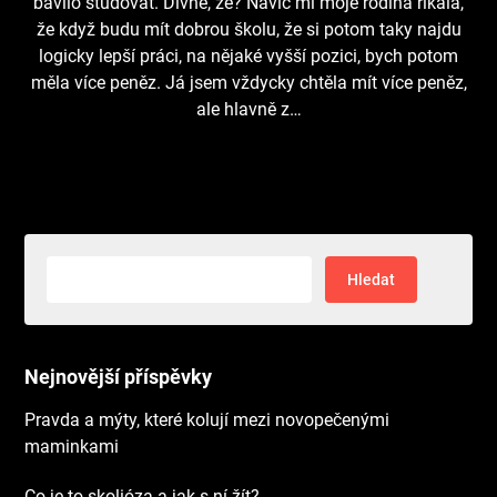
bavilo studovat. Divné, že? Navíc mi moje rodina říkala,
že když budu mít dobrou školu, že si potom taky najdu
logicky lepší práci, na nějaké vyšší pozici, bych potom
měla více peněz. Já jsem vždycky chtěla mít více peněz,
ale hlavně z…
Vyhledávání
Nejnovější příspěvky
Pravda a mýty, které kolují mezi novopečenými
maminkami
Co je to skolióza a jak s ní žít?