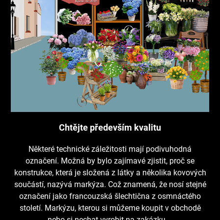
Chtějte především kvalitu
Některé technické záležitosti mají podivuhodná
označení. Možná by bylo zajímavé zjistit, proč se
konstrukce, která je složená z látky a několika kovových
součástí, nazývá markýza. Což znamená, že nosí stejné
označení jako francouzská šlechtična z osmnáctého
století. Markýzu, kterou si můžeme koupit v obchodě
nebo si nechat vyrobit na zakázku,…