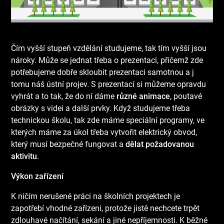
Čím vyšší stupeň vzdělání studujeme, tak tím vyšší jsou
nároky. Může se jednat třeba o prezentaci, přičemž zde
potřebujeme dobře skloubit prezentaci samotnou a j
tomu náš ústní projev. S prezentací si můžeme opravdu
vyhrát a to tak, že do ní dáme
různé animace
, poutavé
obrázky s videi a další prvky. Když studujeme třeba
technickou školu, tak zde máme speciální programy, ve
kterých máme za úkol třeba vytvořit elektrický obvod,
který musí bezpečné fungovat a
dělat požadovanou
aktivitu
.
Výkon zařízení
K ničím nerušené práci na školních projektech je
zapotřebí vhodné zařízeni, protože jistě nechcete trpět
zdlouhavé načítání, sekání a jiné nepříjemnosti. K běžné