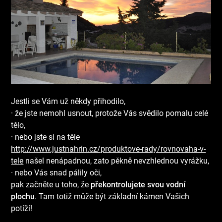
Jestli se Vám už někdy přihodilo,
· že jste nemohl usnout, protože Vás svědilo pomalu celé
tělo,
· nebo jste si na těle
http://www.justnahrin.cz/produktove-rady/rovnovaha-v-
tele
našel nenápadnou, zato pěkně nevzhlednou vyrážku,
· nebo Vás snad pálily oči,
pak začněte u toho, že
překontrolujete svou vodní
plochu
. Tam totiž může být základní kámen Vašich
potíží!