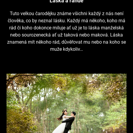
Láska a rande
Tuto velkou čarodějku známe všichni každý z nás není
člověka, co by neznal lásku. Každý má někoho, koho má
rád či koho dokonce miluje ať už je to láska manželská
nebo sourozenecká ať už taková nebo maková. Láska
znamená mít někoho rád, důvěřovat mu nebo na koho se
muže kdykoliv…