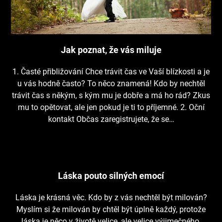
Jak poznat, že vás miluje
1. Časté přibližování Chce trávit čas ve Vaší blízkosti a je
u vás hodně často? To něco znamená! Kdo by nechtěl
trávit čas s někým, s kým mu je dobře a má ho rád? Zkus
mu to opětovat, ale jen pokud je ti to příjemné. 2. Oční
kontakt Občas zaregistrujete, že se…
Láska pouto silných emocí
Láska je krásná věc. Kdo by z vás nechtěl být milován?
Myslím si že milován by chtěl být úplně každý, protože
láska je něco v životě velice, ale velice výjimečného,