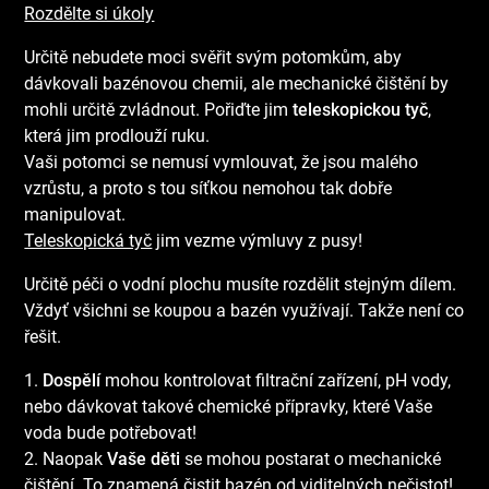
Rozdělte si úkoly
Určitě nebudete moci svěřit svým potomkům, aby
dávkovali bazénovou chemii, ale mechanické čištění by
mohli určitě zvládnout. Pořiďte jim
teleskopickou tyč
,
která jim prodlouží ruku.
Vaši potomci se nemusí vymlouvat, že jsou malého
vzrůstu, a proto s tou síťkou nemohou tak dobře
manipulovat.
Teleskopická tyč
jim vezme výmluvy z pusy!
Určitě péči o vodní plochu musíte rozdělit stejným dílem.
Vždyť všichni se koupou a bazén využívají. Takže není co
řešit.
1.
Dospělí
mohou kontrolovat filtrační zařízení, pH vody,
nebo dávkovat takové chemické přípravky, které Vaše
voda bude potřebovat!
2. Naopak
Vaše děti
se mohou postarat o mechanické
čištění. To znamená čistit bazén od viditelných nečistot!