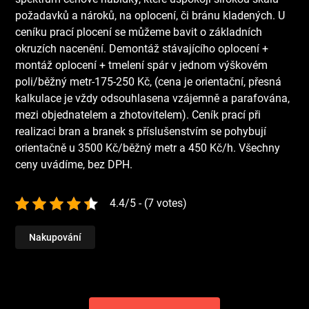
požadavků a nároků, na oplocení, či bránu kladených. U
ceníku prací plocení se můžeme bavit o základních
okruzích nacenění. Demontáž stávajícího oplocení +
montáž oplocení + tmelení spár v jednom výškovém
poli/běžný metr-175-250 Kč, (cena je orientační, přesná
kalkulace je vždy odsouhlasena vzájemně a parafována,
mezi objednatelem a zhotovitelem). Ceník prací při
realizaci bran a branek s příslušenstvím se pohybují
orientačně u 3500 Kč/běžný metr a 450 Kč/h. Všechny
ceny uvádíme, bez DPH.
4.4/5 - (7 votes)
Nakupování
Navigace