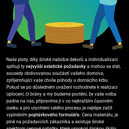
Naše ploty, díky široké nabídce dekorů a individualizaci
splňují ty
nejvyšší estetické požadavky
a mohou se stát,
sousedy obdivovanou součástí vašeho domova,
zpříjemňující vaše chvíle pohody u domácího krbu.
Pokud se po důsledném uvážení rozhodnete k realizaci
oplocení, či brány a my budeme poctěni, že vaše volba
padne na nás, připravíme ji v co nejkratším časovém
úseku a pro urychlení celého procesu je nejlépe začít
vyplněním
poptávkového formuláře.
Cena materiálu, je
plně na požadavcích zákazníka a existuje široké
spektrum cenové nabídky, které uspokojí širokou škálu