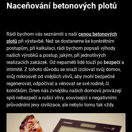
Naceňování betonových plotů
Rádi bychom vás seznámili s naší
cenou betonových
plotů
při výstavbě. Než se dostaneme ke konkrétním
postupům, při kalkulaci, rádi bychom popsali výhody
našich výrobků a postup, jakým, při jednotlivých
realizacích zakázek. Od nepaměti lidé touží po
bezpečí
a
intimitě. Z tohoto důvodu se snaží izolovat svůj domov,
svůj mikrosvět od vnějších vlivů, aby mohl bezpečně
regenerovat, odpočívat a věnovat se své rodině, či
koníčkům. Dnes nás zvnějšku našich domovů provázejí
spíš nebezpečí a rušící vlivy, související s negativními
průvodními jevy civilizace, ale nebylo tomu tak vždy.