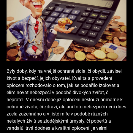
Byly doby, kdy na vnější ochraně sídla, či obydlí, závisel
život a bezpečí, jejich obyvatel. Kvalita a provedení
oplocení rozhodovalo o tom, jak se podařilo izolovat a
eliminovat nebezpečí v podobě divokých zvířat, či
nepřátel. V dnešní době již oplocení neslouží primárně k
ochraně života, či zdraví, ale ani toto nebezpečí není dnes
zcela zažehnáno a v jisté míře v podobě různých
nekalých živlů se zlodějskými úmysly, či pobertů a
vandalů, trvá dodnes a kvalitní oplocení, je velmi