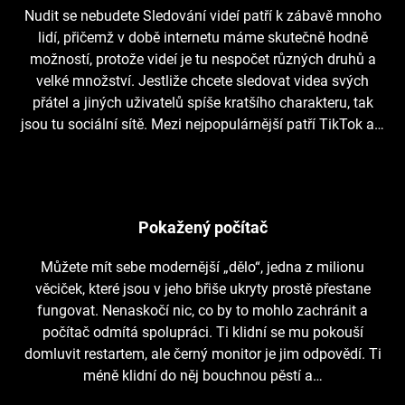
Nudit se nebudete Sledování videí patří k zábavě mnoho
lidí, přičemž v době internetu máme skutečně hodně
možností, protože videí je tu nespočet různých druhů a
velké množství. Jestliže chcete sledovat videa svých
přátel a jiných uživatelů spíše kratšího charakteru, tak
jsou tu sociální sítě. Mezi nejpopulárnější patří TikTok a…
Pokažený počítač
Můžete mít sebe modernější „dělo“, jedna z milionu
věciček, které jsou v jeho břiše ukryty prostě přestane
fungovat. Nenaskočí nic, co by to mohlo zachránit a
počítač odmítá spolupráci. Ti klidní se mu pokouší
domluvit restartem, ale černý monitor je jim odpovědí. Ti
méně klidní do něj bouchnou pěstí a…