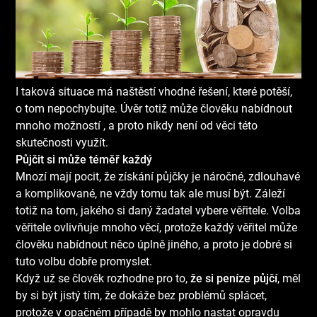
I taková situace má naštěstí vhodné řešení, které potěší,
o tom nepochybujte. Úvěr totiž může člověku nabídnout
mnoho možností , a proto nikdy není od věci této
skutečnosti využít.
Půjčit si může téměř každý
Mnozí mají pocit, že získání půjčky je náročné, zdlouhavé
a komplikované, ne vždy tomu tak ale musí být. Záleží
totiž na tom, jakého si daný žadatel vybere věřitele. Volba
věřitele ovlivňuje mnoho věcí, protože každý věřitel může
člověku nabídnout něco úplně jiného, a proto je dobré si
tuto volbu dobře promyslet.
Když už se člověk rozhodne pro to,
že si peníze půjčí
, měl
by si být jistý tím, že dokáže bez problémů splácet,
protože v opačném případě by mohlo nastat opravdu