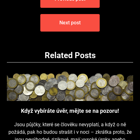
pro
příspěvek
Next post
Related Posts
Když vybíráte úvěr, mějte se na pozoru!
Jsou půjčky, které se člověku nevyplatí, a když o ně
požádá, pak ho budou strašit i v noci – zkrátka proto, že
jsou nevýhodné, rizikové, mají vysoké úroky anebo