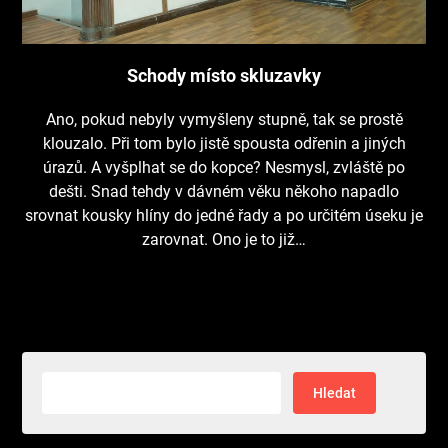
Schody místo skluzavky
Ano, pokud nebyly vymyšleny stupně, tak se prostě
klouzalo. Při tom bylo jistě spousta odřenin a jiných
úrazů. A vyšplhat se do kopce? Nesmysl, zvláště po
dešti. Snad tehdy v dávném věku někoho napadlo
srovnat kousky hlíny do jedné řady a po určitém úseku je
zarovnat. Ono je to již…
Vyhledávání