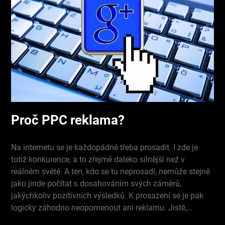
Proč PPC reklama?
Na internetu se je každopádně třeba prosadit. I zde je
totiž konkurence, a to zřejmě daleko silnější než v
reálném světě. A ten, kdo se tu neprosadí, nemůže stejně
jako jinde počítat s dosahováním svých záměrů,
jakýchkoliv pozitivních výsledků. K prosazení se je pak
logicky záhodno neopomenout ani reklamu. Jistě,…