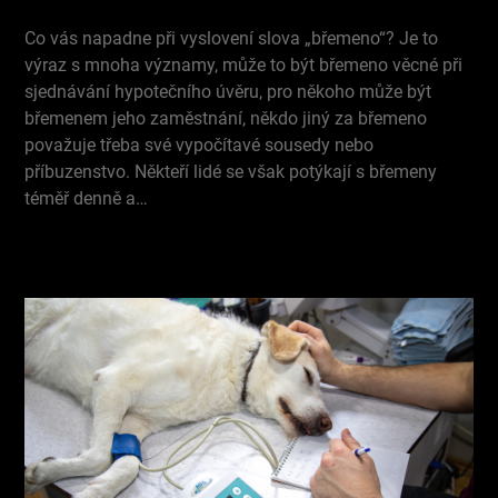
Co vás napadne při vyslovení slova „břemeno“? Je to
výraz s mnoha významy, může to být břemeno věcné při
sjednávání hypotečního úvěru, pro někoho může být
břemenem jeho zaměstnání, někdo jiný za břemeno
považuje třeba své vypočítavé sousedy nebo
příbuzenstvo. Někteří lidé se však potýkají s břemeny
téměř denně a…