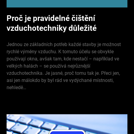
Proč je pravidelné čištění
vzduchotechniky důležité
Jednou ze základních potřeb každé stavby je možnost
rychlé výměny vzduchu. K tomuto účelu se obvykle
používají okna, avšak tam, kde nestačí – například ve
velkých halách – se používá nejrůznější
vzduchotechnika. Je jasné, proč tomu tak je. Přeci jen,
asi jen málokdo by byl rád ve vydýchané místnosti,
nehledě…