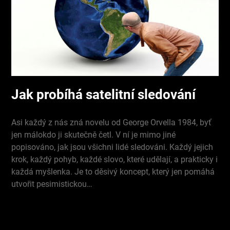
Jak probíhá satelitní sledování
Asi každý z nás zná novelu od George Orvella 1984, byť
jen málokdo ji skutečně četl. V ní je mimo jiné
popisováno, jak jsou všichni lidé sledováni. Každý jejich
krok, každý pohyb, každé slovo, které udělají, a prakticky i
každá myšlenka. Je to děsivý koncept, který jen pomáhá
utvořit pesimistickou…