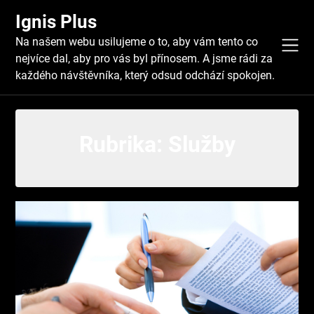
Skip
Ignis Plus
to
content
Na našem webu usilujeme o to, aby vám tento co
nejvíce dal, aby pro vás byl přínosem. A jsme rádi za
každého návštěvníka, který odsud odchází spokojen.
Rubrika:
Služby