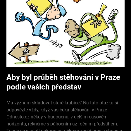
Aby byl průběh stěhování v Praze
podle vašich představ
Má význam skladovat staré krabice? Na tuto otázku si
odpovězte vždy, když vás čeká stěhování v Praze
Odnesto.cz někdy v budoucnu, v delším časovém
horizontu, řekněme s půlročním až ročním předstihem.
Tehdy se vyplatí nakupovat některé zboží přes e-shopy a