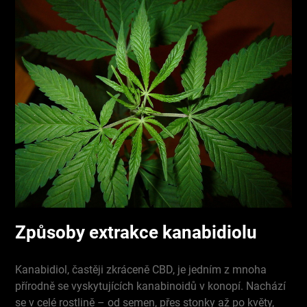
Způsoby extrakce kanabidiolu
Kanabidiol, častěji zkráceně CBD, je jedním z mnoha
přírodně se vyskytujících kanabinoidů v konopí. Nachází
se v celé rostlině – od semen, přes stonky až po květy,