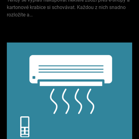
kartonové krabice si schovávat. Každou z nich snadno
rozložíte a…