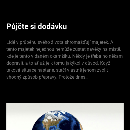
Půjčte si dodávku
Lidé v průběhu svého života shromažďují majetek. A
tento majetek nejednou nemůže zůstat navěky na místě,
kde je tento v daném okamžiku. Někdy je třeba ho někam
dopravit, a to ať už je k tomu jakýkoliv důvod. Když
taková situace nastane, stačí vlastně jenom zvolit
vhodný způsob přepravy. Protože dnes…