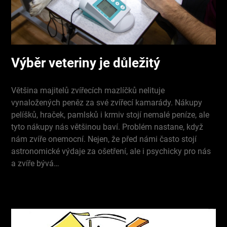
Výběr veteriny je důležitý
Většina majitelů zvířecích mazlíčků nelituje
vynaložených peněz za své zvířecí kamarády. Nákupy
pelíšků, hraček, pamlsků i krmiv stojí nemalé peníze, ale
tyto nákupy nás většinou baví. Problém nastane, když
nám zvíře onemocní. Nejen, že před námi často stojí
astronomické výdaje za ošetření, ale i psychicky pro nás
a zvíře bývá…