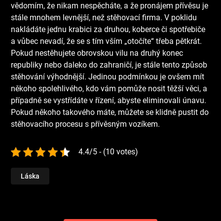
vědomím, že nikam nespěcháte, a že pronájem přívěsu je
stále mnohem levnější, než stěhovací firma. V poklidu
nakládáte jednu krabici za druhou, koberce či spotřebiče
a vůbec nevadí, že se s tím vším „otočíte“ třeba pětkrát.
Pokud nestěhujete obrovskou vilu na druhý konec
republiky nebo daleko do zahraničí, je stále tento způsob
stěhování výhodnější. Jedinou podmínkou je ovšem mít
někoho spolehlivého, kdo vám pomůže nosit těžší věci, a
případně se vystřídáte v řízení, abyste eliminovali únavu.
Pokud někoho takového máte, můžete se klidně pustit do
stěhovacího procesu s přívěsným vozíkem.
4.4/5 - (10 votes)
Láska