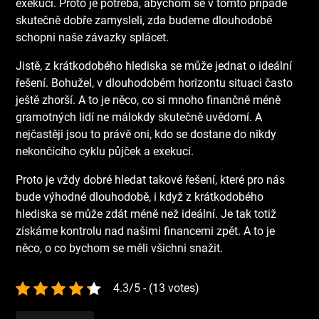
exekuci. Proto je potřeba, abychom se v tomto případě
skutečně dobře zamysleli, zda budeme dlouhodobě
schopni naše závazky splácet.
Jistě, z krátkodobého hlediska se může jednat o ideální
řešení. Bohužel, v dlouhodobém horizontu situaci často
ještě zhorší. A to je něco, co si mnoho finančně méně
gramotných lidí ne málokdy skutečně uvědomí. A
nejčastěji jsou to právě oni, kdo se dostane do nikdy
nekončícího cyklu půjček a exekucí.
Proto je vždy dobré hledat takové řešení, které pro nás
bude výhodné dlouhodobě, i když z krátkodobého
hlediska se může zdát méně než ideální. Je tak totiž
získáme kontrolu nad našimi financemi zpět. A to je
něco, o co bychom se měli všichni snažit.
4.3/5 - (13 votes)